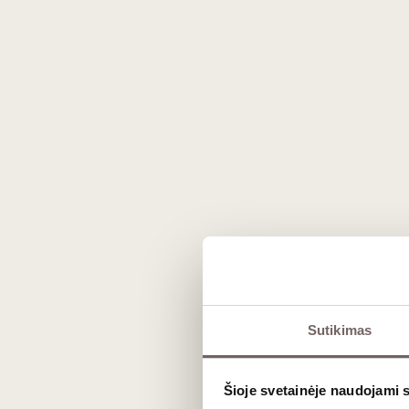
Prekės išvaizda gali skirtis nuo matomos nuotraukoje.
Sutikimas
Aprašymas
Šioje svetainėje naudojami 