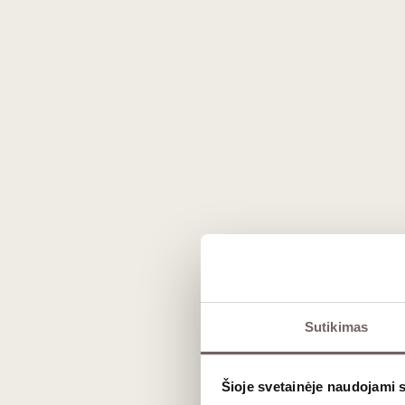
Prekės išvaizda gali skirtis nuo matomos nuotraukoje.
Sutikimas
Aprašymas
Šioje svetainėje naudojami 
Senųjų vynmedžių magija: daug kūno, dau