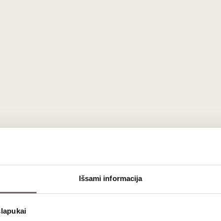
Išsami informacija
slapukai
g charakterio, daug sielos. Vynas daromas iš 3 vynuogynų, kurių