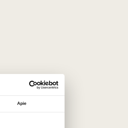
Apie
 amžius 60, 70, 90 metų., 21 mėn.