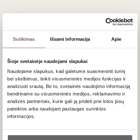
Domaine Bott - Geyl
Prancūzija
VISOS GAMINTOJO PREKĖS
Sutikimas
Išsami informacija
Apie
Domaine Bott-Geyl
– tai vienas ryškiausių ir labiausiai
vertinamų Elzaso (Prancūzija) regiono vyno gamintojų,
Šioje svetainėje naudojami slapukai
atspindintis gilias vyndarystės tradicijas ir besąlygišką
Naudojame slapukus, kad galėtume suasmeninti turinį
pagarbą gamtai. Nuo 1993 metų ūkiui vadovaujantis Jean-
bei skelbimus, teikti visuomeninės medijos funkcijas ir
Christophe Bott pavertė šią valdą tikru biodinaminės
analizuoti srautą. Be to, svetainės naudojimo informaciją
vyndarystės etalonu. Jei ieškote kompleksiškų, ilgaamžių ir
bendriname su visuomeninės medijos, reklamavimo ir
nepriekaištingai unikalų vietinį
terroir
atspindinčių „Riesling“,
analizės partneriais, kurie gali ją pridėti prie kitos jūsų
„Gewurztraminer“ ar „Pinot Gris“ vynų, šis gamintojas
pasiūlys aukščiausios klasės, autentišką Elzaso patirtį.
pateiktos arba naudojant paslaugas surinktos
informacijos.
Elzaso
Grand Cru
ir biodinaminė filosofija
Ar jums yra 20 metų?
Jean-Christophe Bott, perėmęs šeimos ūkį, įkvėpimo
sėmėsi iš geriausių Prancūzijos vyndarių ir netrukus įdiegė