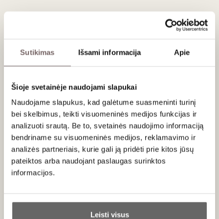
46
€
00
Sutikimas
Išsami informacija
Apie
ĮDĖTI Į KREPŠELĮ
Šioje svetainėje naudojami slapukai
Šalis
Prancūzija
Regionas
Bordo
Naudojame slapukus, kad galėtume suasmeninti turinį
Apeliacija
Cadillac
bei skelbimus, teikti visuomeninės medijos funkcijas ir
Vynuogės
Sauvignon Blanc - 15%
Muscadelle - 5%
analizuoti srautą. Be to, svetainės naudojimo informaciją
Semillon - 80%
bendriname su visuomeninės medijos, reklamavimo ir
Stilius
Jaunatviškas kekerinis saldusis
Gamintojas
Chateau Fayau
analizės partneriais, kurie gali ją pridėti prie kitos jūsų
Talpa
0,75 L
pateiktos arba naudojant paslaugas surinktos
Alk. tūris
13%
informacijos.
Ar jums yra 20 metų?
Aprašymas
Leisti visus