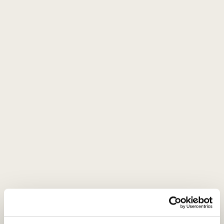
Prekės išvaizda gali skirtis nuo matomos nuotraukoje.
Raudonasis sausas
Chateau Fongaban Castillon Cotes
de Bordeaux 2022
21
€
00
ĮDĖTI Į KREPŠELĮ
Šalis
Prancūzija
Regionas
Bordo
Apeliacija
Côtes de Bordeaux Castillon AOC
Vynuogės
Merlot - 85%
Cabernet Franc - 15%
Stilius
Vaisiškas, aksominių taninų raudonasis
Gamintojas
Château Fongaban