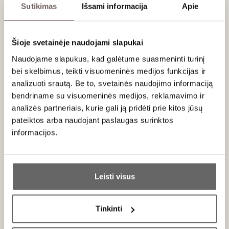
Talpa
0,75 L
Sutikimas
Išsami informacija
Apie
Alk. tūris
13,5%
Šioje svetainėje naudojami slapukai
Aprašymas
Naudojame slapukus, kad galėtume suasmeninti turinį
bei skelbimus, teikti visuomeninės medijos funkcijas ir
Castillon Côtes de Bordeaux apeliacijos balsas, kuriame
analizuoti srautą. Be to, svetainės naudojimo informaciją
dera
kalkakmenio plynaukštės gylis
,
švelni šlaitų vėsuma
bendriname su visuomeninės medijos, reklamavimo ir
ir
klasikinis ‘Merlot’ bei ‘Cabernet Franc’ duetas
. Tai
analizės partneriais, kurie gali ją pridėti prie kitos jūsų
vynas, kuriame aiškiai juntama artima Saint-Émilion
kaimynystė: elegancija neperkrauta, struktūra tiksli, o vaisius
pateiktos arba naudojant paslaugas surinktos
– brandus, bet išlaikantis grynumą.
informacijos.
Aromate atsiveria
juodųjų slyvų
,
vyšnių
,
gervuogių
ir
Ar jums yra 20 metų?
lengvai džemiškų mėlynių natos. Jas papildo
kedro
,
žolelių
,
subtilios
tabako lapų
ir
grafito
užuominos. Vėliau išryškėja
Leisti visus
švelnus kakavos tonas ir minerališkas kalkakmenio
Taip
Ne
prisilietimas, suteikiantis aromatui gylio.
Tinkinti
Burnoje vynas vidutinio kūno, sultingas, bet tiksliai
Primename:
struktūruotas.
Taninai
švelnūs ir nugludinti, sukuriantys