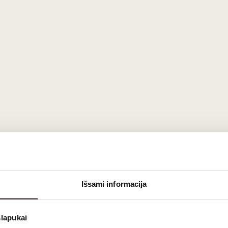
EKO
Išsami informacija
raudonasis vynas iš Pietų Prancūzijos Languedoc regiono, suku
enache' vynuogių, šis vynas puikiai atspindi šilto Viduržemio klima
slapukai