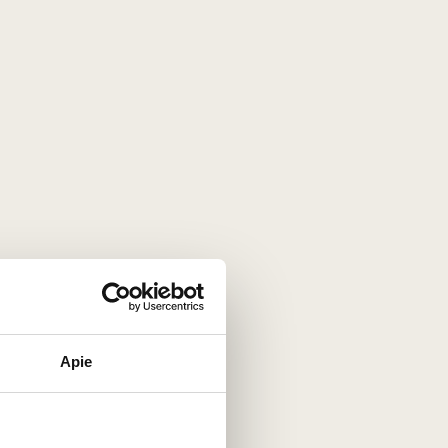
Apie
rtas biodinaminio Domaine Ampelhus ūkio.
to derliaus energiją ir natūralią vynuogių