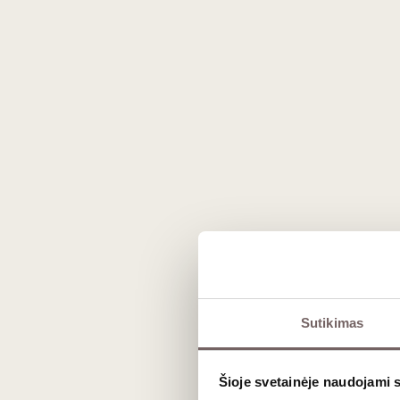
Prekės išvaizda gali skirtis nuo matomos nuotraukoje.
Aprašymas
Sutikimas
Ekologiškas, gyvo ir vaisiško stiliaus 
Pagamintas iš 'Picpoul', 'Mourvèdre', 'Gr
Šioje svetainėje naudojami 
išraišką be perteklinės intervencijos.