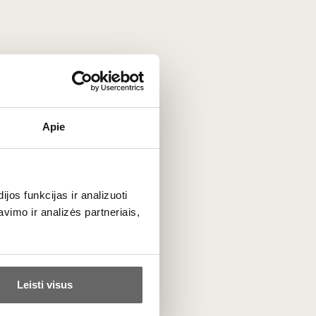
Apie
os funkcijas ir analizuoti
imo ir analizės partneriais,
Leisti visus