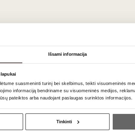
Išsami informacija
slapukai
tume suasmeninti turinį bei skelbimus, teikti visuomeninės medij
dojimo informaciją bendriname su visuomeninės medijos, reklamav
os jūsų pateiktos arba naudojant paslaugas surinktos informacijos.
Ar jums yra 20 metų?
Tinkinti
Taip
Ne