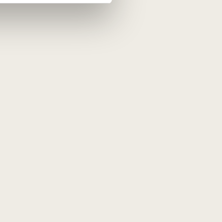
omis bei skrudintomis pistacijomis.
ardonnay' - didelėse statinėse. Vynas
o, miško grybų.