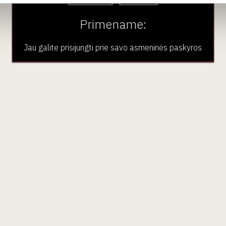
 eleganciją ir gaivą. Jis kvepia nokiais obuoliais, geltonomis slyv
Primename:
n' vynuogių vynas brandintas mažose ąžuolo statinėse, 'Ch
Jau galite prisijungti prie savo asmeninės paskyros
žiagyvių, naminės paukštienos patiekalų ar '
Mini Mont d'Or
' sūri