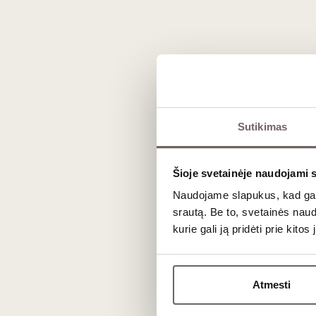
Sutikimas
Šioje svetainėje naudojami 
Prekės išvaizda gali skirtis nuo matomos nuotraukoje.
Naudojame slapukus, kad galė
srautą. Be to, svetainės nau
kurie gali ją pridėti prie kit
Aprašymas
Atmesti