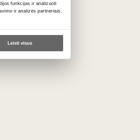
uc à
os funkcijas ir analizuoti
buteliams raudonas su
imo ir analizės partneriais,
eglute
Vokietija
Leisti visus
3
€
00
 Pale
%