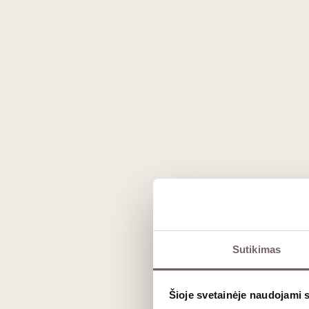
San Benedetto negazuotas
San 
vanduo 0,75 L
Prancūzija
1
€
1
€
90
90
Sutikimas
Dovan
Šioje svetainėje naudojami 
Dovanų maišelis 1 buteliui