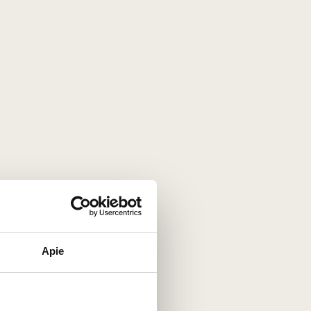
Dovanų maišelis 1 buteliui
juodas
Vokietija
2
€
00
Apie
ini
Dovanų maišelis 2