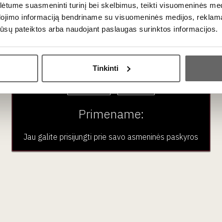
auksinis
šokoladas „Mon Tr
tume suasmeninti turinį bei skelbimus, teikti visuomeninės medij
Vokietija
Moi“ 30 g
dojimo informaciją bendriname su visuomeninės medijos, reklamav
Prancūzija
os jūsų pateiktos arba naudojant paslaugas surinktos informacijos.
Ar jums yra 20 metų?
Tinkinti
Taip
Ne
Primename:
Jau galite prisijungti prie savo asmeninės paskyros
2
€
50
Sakiškių Alus India
Ale 0,33 L 5,5