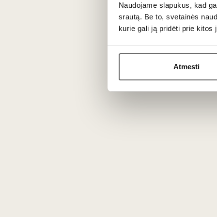
Naudojame slapukus, kad galė
mėlynas
srautą. Be to, svetainės nau
kurie gali ją pridėti prie kit
Vokietija
Atmesti
2
€
2
€
00
00