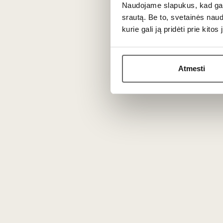
Naudojame slapukus, kad galė
Leone de Castris 50 Vendemia Salic
srautą. Be to, svetainės nau
simbolizuoja daugiau nei 50 metų vyno g
kurie gali ją pridėti prie kit
Vynas
pasižymi
intensyviu vaisių arom
gilumą
. Vynas švelnių taninų, ilgo poskon
Atmesti
Vynmedžių amžius siekia apie 40 metų. Vy
skonį ir sodresnius aromatus. Vynas bran
Patiekimas
Tiekti 18 -20 °C prie troškintos jautieno
brandesnių sūrių.