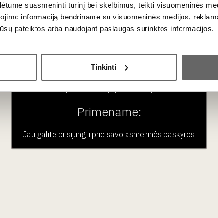
tume suasmeninti turinį bei skelbimus, teikti visuomeninės medij
e Salentino Rosso Riserva DOC 2021
– išskirtinis vynas su istor
dojimo informaciją bendriname su visuomeninės medijos, reklamav
amybos tradicijas.
os jūsų pateiktos arba naudojant paslaugas surinktos informacijos.
atu
, kurį papildo
subtilios prieskonių ir dūmo natos
, išryškina
Ar jums yra 20 metų?
io.
Tinkinti
no maceracija vyko reguliuojamoje temperatūroje (20-22°C), 8-12
Taip
Ne
dintas su mielėmis apie 12 mėn. 30 hl ąžuolo statinėse ir 6 mėn.
Primename:
Jau galite prisijungti prie savo asmeninės paskyros
s uodegų su slyvomis, pastos su mėsos ir miško grybų padažu, ant