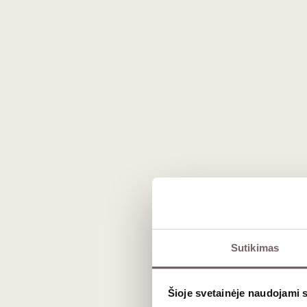
Prekės išvaizda gali skirtis nuo matomos nuotraukoje.
Sutikimas
Aprašymas
Šioje svetainėje naudojami 