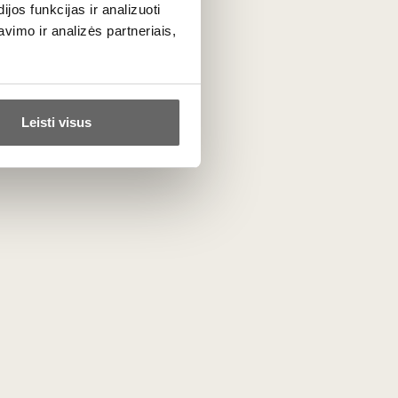
os funkcijas ir analizuoti
ija, kuris ne tik žavi savo elegancija, bet ir
imo ir analizės partneriais,
nčios šio vyno
kompleksiškumą ir
Leisti visus
 dienų, tai leido išgauti turtingesnį
 butelyje.
 griliaus keptų žvėrienos dešrelių,