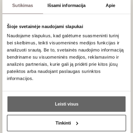
Apie gamintoją
Sutikimas
Išsami informacija
Apie
Šioje svetainėje naudojami slapukai
Naudojame slapukus, kad galėtume suasmeninti turinį
bei skelbimus, teikti visuomeninės medijos funkcijas ir
analizuoti srautą. Be to, svetainės naudojimo informaciją
M. Chapoutier
bendriname su visuomeninės medijos, reklamavimo ir
Prancūzija
analizės partneriais, kurie gali ją pridėti prie kitos jūsų
VISOS GAMINTOJO PREKĖS
pateiktos arba naudojant paslaugas surinktos
informacijos.
Maison M. Chapoutier – Ronos slėnio biodinaminės
Ar jums yra 20 metų?
meistrystės etalonas
Leisti visus
Maison M. Chapoutier
vardas neatsiejamas nuo modernios
Ronos slėnio vyndarystės istorijos. Tai vienas iš tų ūkių, kurie
Taip
Ne
ne tik išgarsino Šiaurės ir Pietų Ronos apeliacijas tarptautiniu
Tinkinti
mastu, bet ir iš esmės pakeitė požiūrį į terroir, vynuogių
Primename:
veislės grynumą bei atsakomybę žemei.