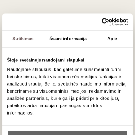
vyksta nerūdijančio plieno talpose.
Patiekimas
Patiekimo rekomendacija: Patiekite 10–12 °C temperatūroje
su šviežiomis jūros gėrybėmis, balta žuvimi citrininiame
Sutikimas
Išsami informacija
Apie
svieste arba ožkos sūriu su žolelėmis ir alyvuogių aliejumi.
Šioje svetainėje naudojami slapukai
Naudojame slapukus, kad galėtume suasmeninti turinį
Apie gamintoją
bei skelbimus, teikti visuomeninės medijos funkcijas ir
analizuoti srautą. Be to, svetainės naudojimo informaciją
bendriname su visuomeninės medijos, reklamavimo ir
analizės partneriais, kurie gali ją pridėti prie kitos jūsų
pateiktos arba naudojant paslaugas surinktos
informacijos.
M. Chapoutier
Prancūzija
Ar jums yra 20 metų?
VISOS GAMINTOJO PREKĖS