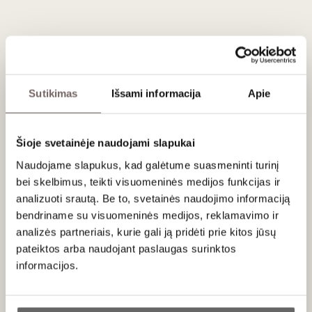
Vynas išsiskiria skaisčia rubino spalva ir intensyviu raudonųjų
uogų aromatu, kuriame dominuoja prinokusios vyšnios,
avietės bei subtilios gėlių natos. Burnoje vynas yra vidutinio
svarumo, pasižymi švelniais taninais ir švariu, vaisišku
poskoniu. Tai techniškai tvarkingas, subalansuotas ir itin
lengvai geriamas vynas.
Sutikimas
Išsami informacija
Apie
Vynas kilęs iš Cooperativa San Gregorio vynuogynų,
įsikūrusių saulėtame Calatayud regione. Čia vyrauja dideli
temperatūrų skirtumai tarp dienos ir nakties, o tai leidžia
Šioje svetainėje naudojami slapukai
vynuogėms sukaupti intensyvų aromatą išlaikant puikų
Naudojame slapukus, kad galėtume suasmeninti turinį
gaivumą. 2023 m. derlius pasižymi ypatingu gyvybingumu,
bei skelbimus, teikti visuomeninės medijos funkcijas ir
nes vynas gaminamas „Joven“ (jauno vyno) stiliumi, vengiant
analizuoti srautą. Be to, svetainės naudojimo informaciją
ilgo brandinimo ąžuole, kad būtų išsaugotas pirminis uogų
žavesys.
bendriname su visuomeninės medijos, reklamavimo ir
analizės partneriais, kurie gali ją pridėti prie kitos jūsų
pateiktos arba naudojant paslaugas surinktos
informacijos.
Patiekimas
Ar jums yra 20 metų?
Tiekti 16-18 °C temperatūros su ėrienos ar keptos jautienos