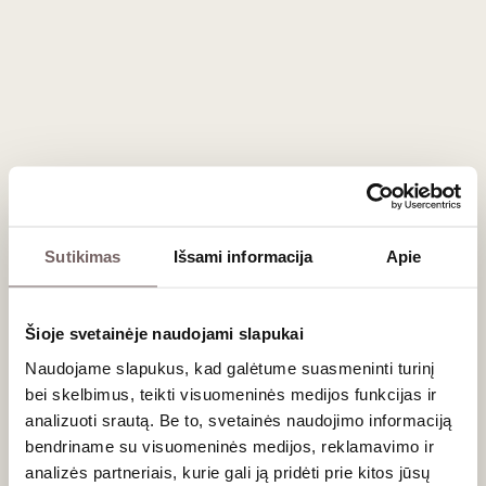
184
€
225
€
00
00
Raudonasis sausas
Baltasis sausas
Gaja Darmagi
Gaja Langhe
Langhe DOP
Chardonnay
2017
Gaia & Rey
Italija
2023
Italija
Pjemontas/Langhe
DOP
Pjemontas/Langhe
DOC
Cabernet
Sauvignon - 95%
Sutikimas
Išsami informacija
Apie
Chardonnay -
Merlot - 3%
100%
Cabernet Franc -
Ąžuolo statinėse
2%
brandintas,
Šioje svetainėje naudojami slapukai
sodrus, svarus
Taurus,
baltasis
koncentruotas,
Naudojame slapukus, kad galėtume suasmeninti turinį
struktūriškas
raudonasis
bei skelbimus, teikti visuomeninės medijos funkcijas ir
0,75 L
14%
0,75 L
13%
analizuoti srautą. Be to, svetainės naudojimo informaciją
260
€
308
€
00
00
bendriname su visuomeninės medijos, reklamavimo ir
analizės partneriais, kurie gali ją pridėti prie kitos jūsų