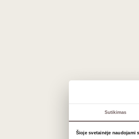
Prekės išvaizda gali skirtis nuo matomos nuotraukoje.
Sutikimas
Aprašymas
Šioje svetainėje naudojami 