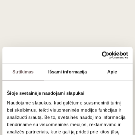
Šis išskirtinis „Rieslingas“ kilęs iš Vokietijos prestižinio
Reingau regiono, vienos mažiausių šalies vynininkystės zonų,
apimančios maždaug 3 000 hektarų vynuogynų. Apsaugotos
Tauno kalnų grandinės, į pietus orientuotos vynuogynų
vietovės yra patikimas šaltinis geriausiems šalies „Riesling“
vynams. Vynuogės šiam konkrečiam vynui yra kruopščiai
atrinktos iš antrųjų
Cru
klasifikuotų vynuogynų sklypų
Riudesheime, Rauenthalyje ir Lorche, kur vyrauja gilūs filito,
molio ir kvarcinio šiferio dirvožemiai.
Likutinio cukraus kiekis 4,4 g/l.
Sutikimas
Išsami informacija
Apie
Patiekimas
Šioje svetainėje naudojami slapukai
Patiekti 10-12 °C prie žuvies, jūros gėrybių, naminės
Naudojame slapukus, kad galėtume suasmeninti turinį
paukštienos, sūrių lėkštės.
bei skelbimus, teikti visuomeninės medijos funkcijas ir
analizuoti srautą. Be to, svetainės naudojimo informaciją
Vertinimas
bendriname su visuomeninės medijos, reklamavimo ir
95
analizės partneriais, kurie gali ją pridėti prie kitos jūsų
James Sucklng
/ 100