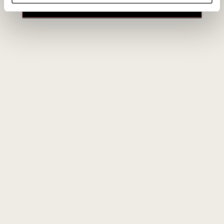
especially those tart cherry nuances, is more
paskyros
prominent in the 2019 vintage that also succeeds
in providing more textural heft and importance to
the mid-palate. The 2019 vintage should prove
especially well-suited to prolonged cellar aging.
Apie gamintoją
Società Agricola Case Basse di Gianfranco Soldera
Srl
Italija
VISOS GAMINTOJO PREKĖS