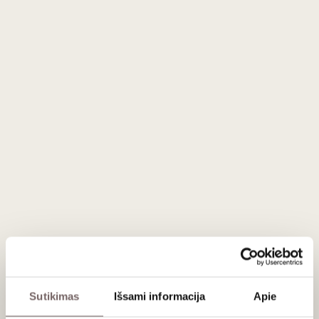
Vynuogės skintos rankomis, vežamos mažose dėžutėse,
kelis kartus atrenkamos, švelniai atskiriamos nuo kotelių ir tik
tuomet fermentuojamos. Alkoholinis rūgimas vyksta
savaime, naudojant vietines mieles, dideliuose Slavonijos
ąžuolo kubiluose, be komercinių mielių ir be fizinio
fermentacijos temperatūros reguliavimo. Po fermentacijos
vyksta natūralus malolaktinis virsmas, po to vynas 48 mėn.
brandintas didelėse Slavonijos ąžuolo statinėse. Jis
neskaidrinamas ir nefiltruojamas, o po išpilstymo dar ilsėjosi
rūsyje ilgiau nei 6 mėnesius iki išleidimo 2024 m. pavasarį.
Patiekimas
Tiekti 16-18 ° C prie jautienos, žvėrienos patiekalų, brandžių
sūrių.
Sutikimas
Išsami informacija
Apie
Vertinimas